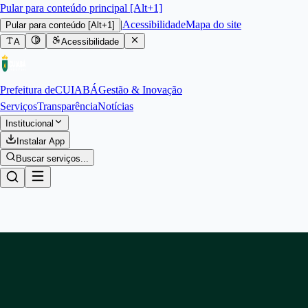
Pular para conteúdo principal [Alt+1]
|
Acessibilidade
Mapa do site
Pular para conteúdo
[Alt+1]
A
Acessibilidade
Prefeitura de
CUIABÁ
Gestão & Inovação
Serviços
Transparência
Notícias
Institucional
Instalar App
Buscar serviços...