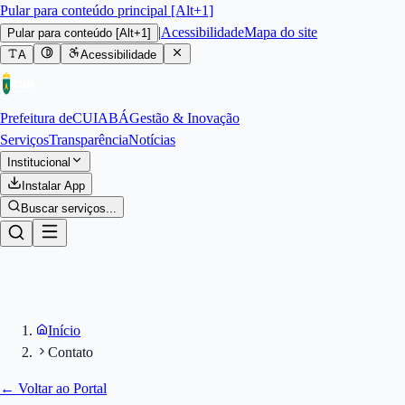
Pular para conteúdo principal [Alt+1]
|
Acessibilidade
Mapa do site
Pular para conteúdo
[Alt+1]
A
Acessibilidade
Prefeitura de
CUIABÁ
Gestão & Inovação
Serviços
Transparência
Notícias
Institucional
Instalar App
Buscar serviços...
Início
Contato
← Voltar ao Portal