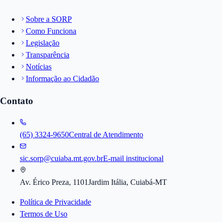
Sobre a SORP
Como Funciona
Legislação
Transparência
Notícias
Informação ao Cidadão
Contato
(65) 3324-9650
Central de Atendimento
sic.sorp@cuiaba.mt.gov.br
E-mail institucional
Av. Érico Preza, 1101
Jardim Itália, Cuiabá-MT
Política de Privacidade
Termos de Uso