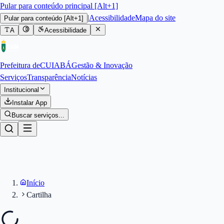
Pular para conteúdo principal [Alt+1]
|
Acessibilidade
Mapa do site
Pular para conteúdo
[Alt+1]
A
Acessibilidade
Prefeitura de
CUIABÁ
Gestão & Inovação
Serviços
Transparência
Notícias
Institucional
Instalar App
Buscar serviços...
Início
Cartilha