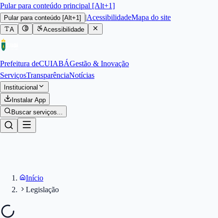
Pular para conteúdo principal [Alt+1]
|
Acessibilidade
Mapa do site
Pular para conteúdo
[Alt+1]
A
Acessibilidade
Prefeitura de
CUIABÁ
Gestão & Inovação
Serviços
Transparência
Notícias
Institucional
Instalar App
Buscar serviços...
Início
Legislação