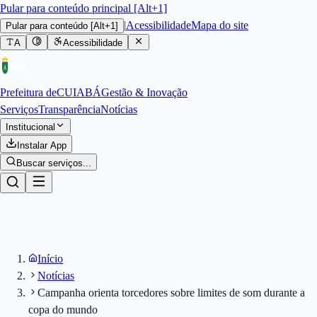
Pular para conteúdo principal [Alt+1]
|
Acessibilidade
Mapa do site
Pular para conteúdo
[Alt+1]
A
Acessibilidade
Prefeitura de
CUIABÁ
Gestão & Inovação
Serviços
Transparência
Notícias
Institucional
Instalar App
Buscar serviços...
Início
Notícias
Campanha orienta torcedores sobre limites de som durante a
copa do mundo