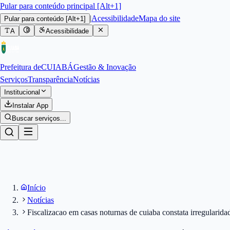
Pular para conteúdo principal [Alt+1]
|
Acessibilidade
Mapa do site
Pular para conteúdo
[Alt+1]
A
Acessibilidade
Prefeitura de
CUIABÁ
Gestão & Inovação
Serviços
Transparência
Notícias
Institucional
Instalar App
Buscar serviços...
Início
Notícias
Fiscalizacao em casas noturnas de cuiaba constata irregularida