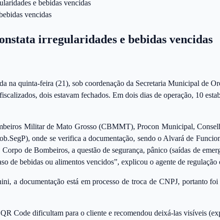
ularidades e bebidas vencidas
onstata irregularidades e bebidas vencidas
 na quinta-feira (21), sob coordenação da Secretaria Municipal de Ord
 fiscalizados, dois estavam fechados. Em dois dias de operação, 10 esta
Bombeiros Militar de Mato Grosso (CBMMT), Procon Municipal, Conse
b.SegP), onde se verifica a documentação, sendo o Alvará de Funcion
O Corpo de Bombeiros, a questão de segurança, pânico (saídas de emerg
so de bebidas ou alimentos vencidos”, explicou o agente de regulação 
unini, a documentação está em processo de troca de CNPJ, portanto fo
R Code dificultam para o cliente e recomendou deixá-las visíveis (exp