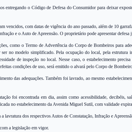
amos entregando o Código de Defesa do Consumidor para deixar exposto
vam vencidos, com datas de vigência do ano passado, além de 10 garrafa
Infração e o Auto de Apreensão. O proprietário pode apresentar defesa 
ções, como o Termo de Advertência do Corpo de Bombeiros para adeq
 ser no modelo simplificado. Pela ocupação do local, pela estrutura 
ssidade de inspeção no local. Nesse caso, o estabelecimento precisa 
perfeitas condições de uso, será emitido o alvará pelo Corpo de Bombei
mento das adequações. Também foi lavrado, ao mesmo estabelecimento,
ção foi encontrada em dia, assim como acessibilidade, decibéis, saí
icada no estabelecimento da Avenida Miguel Sutil, com validade expira
a lavratura dos respectivos Autos de Constatação, Infração e Apreensã
com a legislação em vigor.