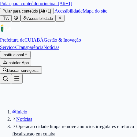
Pular para conteúdo principal [Alt+1]
|
Acessibilidade
Mapa do site
Pular para conteúdo
[Alt+1]
A
Acessibilidade
Prefeitura de
CUIABÁ
Gestão & Inovação
Serviços
Transparência
Notícias
Institucional
Instalar App
Buscar serviços...
Início
Notícias
Operacao cidade limpa remove anuncios irregulares e reforca
fiscalizacao em cuiaba