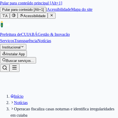
Pular para conteúdo principal [Alt+1]
|
Acessibilidade
Mapa do site
Pular para conteúdo
[Alt+1]
A
Acessibilidade
Prefeitura de
CUIABÁ
Gestão & Inovação
Serviços
Transparência
Notícias
Institucional
Instalar App
Buscar serviços...
Início
Notícias
Operacao fiscaliza casas noturnas e identifica irregularidades
em cuiaba