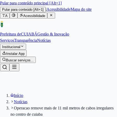
Pular para conteúdo principal [Alt+1]
|
Acessibilidade
Mapa do site
Pular para conteúdo
[Alt+1]
A
Acessibilidade
Prefeitura de
CUIABÁ
Gestão & Inovação
Serviços
Transparência
Notícias
Institucional
Instalar App
Buscar serviços...
Início
Notícias
Operacao remove mais de 11 mil metros de cabos irregulares
no centro de cuiaba