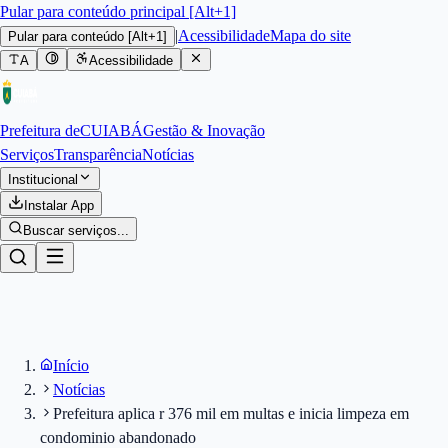
Pular para conteúdo principal [Alt+1]
|
Acessibilidade
Mapa do site
Pular para conteúdo
[Alt+1]
A
Acessibilidade
Prefeitura de
CUIABÁ
Gestão & Inovação
Serviços
Transparência
Notícias
Institucional
Instalar App
Buscar serviços...
Início
Notícias
Prefeitura aplica r 376 mil em multas e inicia limpeza em
condominio abandonado