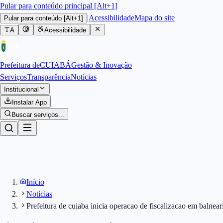
Pular para conteúdo principal [Alt+1]
|
Acessibilidade
Mapa do site
Pular para conteúdo
[Alt+1]
A
Acessibilidade
Prefeitura de
CUIABÁ
Gestão & Inovação
Serviços
Transparência
Notícias
Institucional
Instalar App
Buscar serviços...
Início
Notícias
Prefeitura de cuiaba inicia operacao de fiscalizacao em balnear