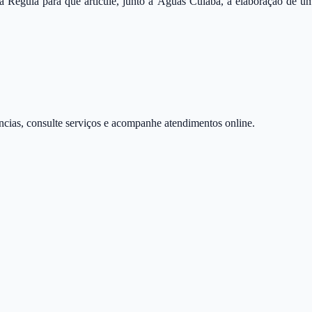
á Regula para que articule, junto à Águas Cuiabá, a elaboração de 
úncias, consulte serviços e acompanhe atendimentos online.