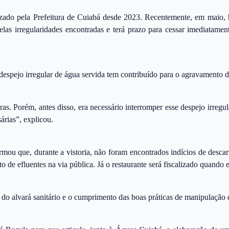
izado pela Prefeitura de Cuiabá desde 2023. Recentemente, em maio, h
elas irregularidades encontradas e terá prazo para cessar imediatamen
 despejo irregular de água servida tem contribuído para o agravamento 
as. Porém, antes disso, era necessário interromper esse despejo irreg
árias”, explicou.
ormou que, durante a vistoria, não foram encontrados indícios de desc
to de efluentes na via pública. Já o restaurante será fiscalizado quando
e do alvará sanitário e o cumprimento das boas práticas de manipulação 