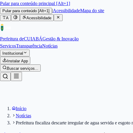
Pular para conteúdo principal [Alt+1]
|
Acessibilidade
Mapa do site
Pular para conteúdo
[Alt+1]
A
Acessibilidade
Prefeitura de
CUIABÁ
Gestão & Inovação
Serviços
Transparência
Notícias
Institucional
Instalar App
Buscar serviços...
Início
Notícias
Prefeitura fiscaliza descarte irregular de agua servida e esgoto 