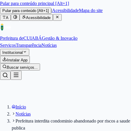
Pular para conteúdo principal [Alt+1]
|
Acessibilidade
Mapa do site
Pular para conteúdo
[Alt+1]
A
Acessibilidade
Prefeitura de
CUIABÁ
Gestão & Inovação
Serviços
Transparência
Notícias
Institucional
Instalar App
Buscar serviços...
Início
Notícias
Prefeitura interdita condominio abandonado por riscos a saude
publica