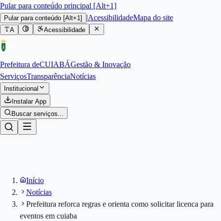
Pular para conteúdo principal [Alt+1]
|
Acessibilidade
Mapa do site
Pular para conteúdo
[Alt+1]
A
Acessibilidade
Prefeitura de
CUIABÁ
Gestão & Inovação
Serviços
Transparência
Notícias
Institucional
Instalar App
Buscar serviços...
Início
Notícias
Prefeitura reforca regras e orienta como solicitar licenca para
eventos em cuiaba