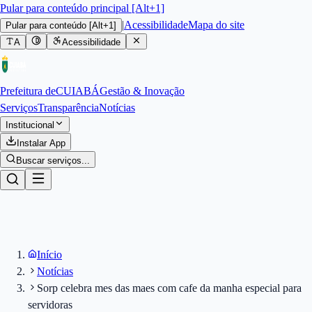
Pular para conteúdo principal [Alt+1]
|
Acessibilidade
Mapa do site
Pular para conteúdo
[Alt+1]
A
Acessibilidade
Prefeitura de
CUIABÁ
Gestão & Inovação
Serviços
Transparência
Notícias
Institucional
Instalar App
Buscar serviços...
Início
Notícias
Sorp celebra mes das maes com cafe da manha especial para
servidoras